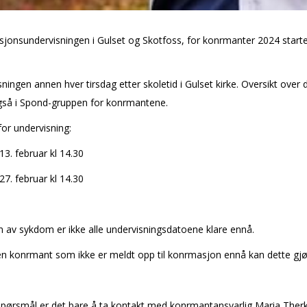
sjonsundervisningen i Gulset og Skotfoss, for konfirmanter 2024 starte
ningen annen hver tirsdag etter skoletid i Gulset kirke. Oversikt over 
gså i Spond-gruppen for konfirmantene.
or undervisning:
13. februar kl 14.30
27. februar kl 14.30
 av sykdom er ikke alle undervisningsdatoene klare ennå.
n konfirmant som ikke er meldt opp til konfirmasjon ennå kan dette gj
pørsmål er det bare å ta kontakt med konfirmantansvarlig Maria Ther