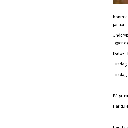
Konfirma
januar.
Undervis
ligger o
Datoer f
Tirsdag 
Tirsdag 
På grunn
Har du e
Har du s