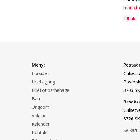
maria.t
Tilbake
Meny:
Postadr
Forsiden
Gulset 
Livets gang
Postbok
LilleFot barnehage
3703 SK
Barn
Besøksa
Ungdom
Gulsetv
Voksne
3726 SK
Kalender
Se kart
Kontakt