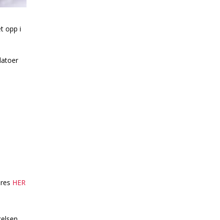
t opp i
datoer
øres
HER
kelsen