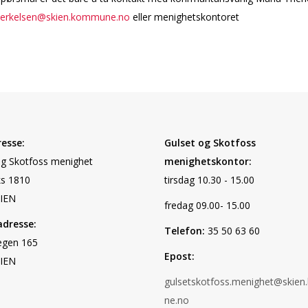
herkelsen@skien.kommune.no
eller menighetskontoret
esse:
Gulset og Skotfoss
og Skotfoss menighet
menighetskontor:
s 1810
tirsdag 10.30 - 15.00
IEN
fredag 09.00- 15.00
dresse:
Telefon:
35 50 63 60
egen 165
Epost:
IEN
gulsetskotfoss.menighet@skie
ne.no